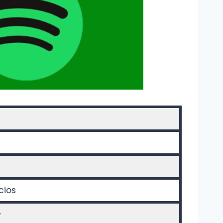
cios
+